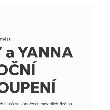
áměstí
 a YANNA
OČNÍ
OUPENÍ
h hlasů ve vánočních melodiích živě na