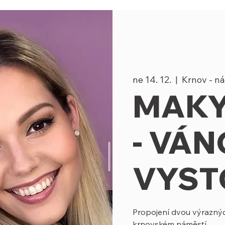
ne 14. 12.
  |  
Krnov - n
MAKY
- VÁN
VYST
Propojení dvou výraznýc
krnovském náměstí.